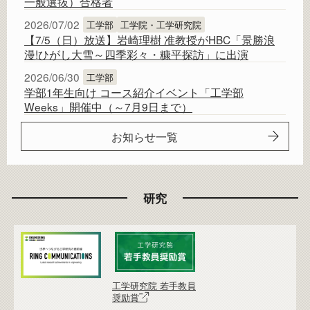
一般選抜）合格者
2026/07/02
工学部
工学院・工学研究院
【7/5（日）放送】岩崎理樹 准教授がHBC「景勝浪
漫!ひがし大雪～四季彩々・糠平探訪」に出演
2026/06/30
工学部
学部1年生向け コース紹介イベント「工学部
Weeks」開催中（～7月9日まで）
お知らせ一覧
研究
工学研究院 若手教員
奨励賞