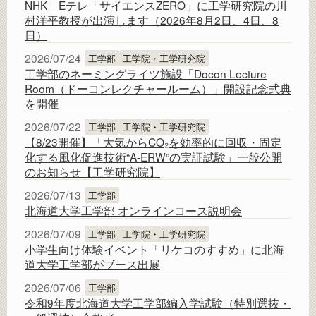
NHK Eテレ「サイエンスZERO」に工学研究院の川
村洋平教授が出演します（2026年8月2日、4日、8
日）
2026/07/24
工学部
工学院・工学研究院
工学部のネーミングライツ施設「Docon Lecture
Room（ドーコンレクチャールーム）」開設記念式典
を開催
2026/07/22
工学部
工学院・工学研究院
【8/23開催】「大気からCO₂を効率的に回収・固定
化する風化促進技術“A-ERW”の実証試験」一般公開
のお知らせ【工学研究院】
2026/07/13
工学部
北海道大学工学部 オンラインコース説明会
2026/07/09
工学部
工学院・工学研究院
小学生向け体験イベント「リケコのすすめ」に北海
道大学工学部がブース出展
2026/07/06
工学部
令和9年度北海道大学工学部編入学試験（特別選抜・