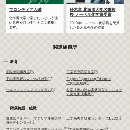
フロンティア入試
鈴木章 北海道大学名誉教
授
ノーベル化学賞受賞
北海道大学で学びたいという強
い意志を持つ学生を広く募集し
2010年にノーベル化学賞を受賞
ます。
した鈴木章先生の特集
関連組織等
教育
国際企画事務室
工学研究院図書室
工学系部局なんでも相談室
English Engineering Education
Program (e3)
北大フロンティアプログラム
科学技術の社会実装教育エコシステ
ム拠点形成事業
附属施設・組織
附属エネルギー・マテリアル融合領
工学系教育研究センター (CEED)
域研究センター
3
フロンティア化学教育研究センター
f
工学教育研究センター