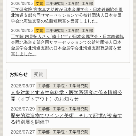
2026/08/05
受賞
工学研究院・工学院
工学部
工学研究院 宮本真之助教が日本金属学会・日本鉄鋼協会両
北海道支部合同サマーセッションで公益社団法人日本金属
学会北海道支部の佐藤矩康賞を受賞しました。
2026/08/05
受賞
工学研究院・工学院
工学部
工学院 内見拓人さん(修士1年)が日本金属学会・日本鉄鋼協
会両北海道支部合同サマーセッションで公益社団法人日本
金属学会北海道支部の日本金属学会北海道支部奨励賞を受
賞しました。
お知らせ
受賞
2026/08/07
工学部
工学院・工学研究院
人を対象とする生命科学・医学系研究に係る情報公
開（オプトアウト）のお知らせ
2026/07/29
工学部
工学院・工学研究院
歴史的建造物でワインと美術、そして記憶が交差す
る特別展を開催中
2026/07/27
工学部
工学院・工学研究院