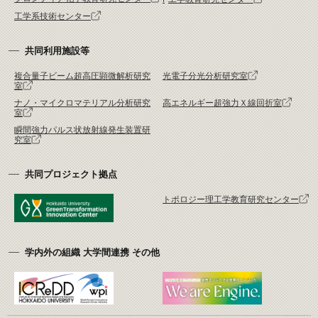
工学系技術センター
共同利用施設等
複合量子ビーム超高圧顕微解析研究
光電子分光分析研究室
室
ナノ・マイクロマテリアル分析研究
高エネルギー超強力Ｘ線回折室
室
瞬間強力パルス状放射線発生装置研
究室
共同プロジェクト拠点
トポロジー理工学教育研究センター
学内外の組織 大学間連携 その他