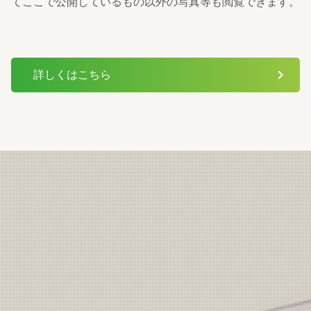
てここで公開しているもの以外の写真等も閲覧できます。
chevron_right
詳しくはこちら