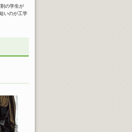
６割の学生が
短いのが工学