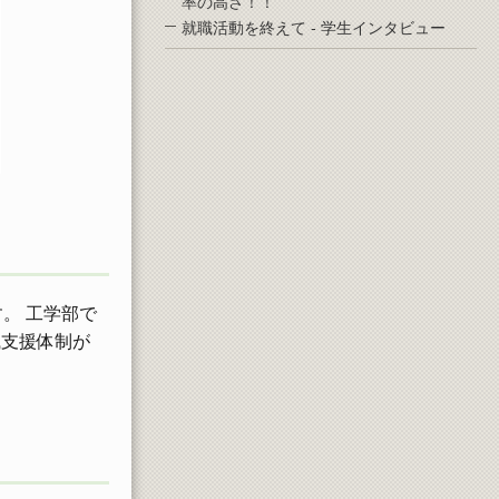
率の高さ！！
就職活動を終えて - 学生インタビュー
。 工学部で
職支援体制が
？