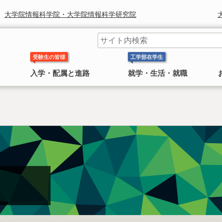
大学院情報科学院・大学院情報科学研究院
受験生の皆様
工学部在学生
入学・配属と進路
就学・生活・就職
工学部長からのメッセージ
学科 コースの紹介
奨学金
研究組織
鈴木章 北海道大学名誉教授 ノ
〜 大学院
ーベル化学賞受賞
日本学生支援機構(旧 日本育英会)奨学金のお知ら
工学院・工学研究院
工学部長より皆様へのごあいさつ
工学部には 応用理工系学科，情報エレクトロニクス学科，
せ
4学科
機械知能工学科，環境社会工学科 の
があります。
2010年にノーベル化学賞を受賞した鈴
情報科学院・情報科学研究院
民間奨学金のお知らせ
木章名誉教授の特集
総合化学院
公共政策大学院
概要
工学研究院図書館
工学系部局 なんでも相談室