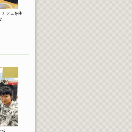
くカフェを使
た
一枚