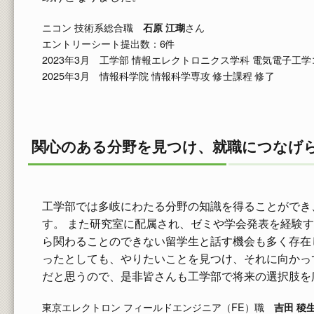
ニコン 技術系総合職
さん
石原 江瑚
エントリーシート提出数：6件
2023年3月 工学部 情報エレクトロニクス学科 電気電子工学
2025年3月 情報科学院 情報科学専攻 修士課程 修了
関心のある分野を見つけ、就職につなげ
工学部では多岐にわたる分野の知識を得ることができ
す。 また研究室に配属され、ゼミや学会発表を経験
ら関わることのできない留学生と話す機会も多く存在
ったとしても、やりたいことを見つけ、それに向かっ
だと思うので、是非皆さんも工学部で将来の選択肢を
東京エレクトロン フィールドエンジニア（FE）職
吉田 稜