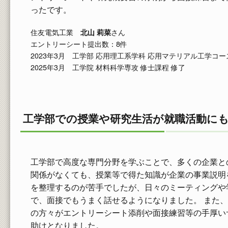
ったです。
住友電気工業
さん
北山 莉菜
エントリーシート提出数：8件
2023年3月 工学部 応用理工系学科 応用マテリアル工学コー
2025年3月 工学院 材料科学専攻 修士課程 修了
工学部での授業や研究生活が就職活動に
工学部で高度な専門分野を学ぶことで、多くの企業と
関係がなくても、授業等で得た知識が企業の事業説明
を整理するのが苦手でしたが、日々のミーティングや
で、面接でもうまく話せるようになりました。 また、
の方々がエントリーシート添削や面接練習等の手厚い
助けとなりました。