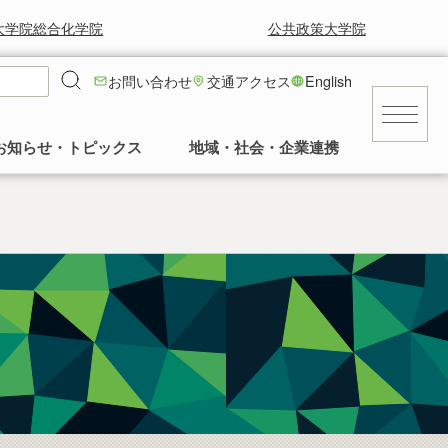
大学院総合化学院
公共政策大学院
お問い合わせ
交通アクセス
English
お知らせ・トピックス
地域・社会・企業連携
キャンパス
就職に強い！工学部
就職情報
工学部の風景と草花
求人等情報
景気に左右されず安定した就職率の高さを
工学部正面玄関前の中庭の様子など。多く
交通アクセス
誇っています。
の卒業生に植樹していただいてます。
民間
建物
公務員・団体
発行誌