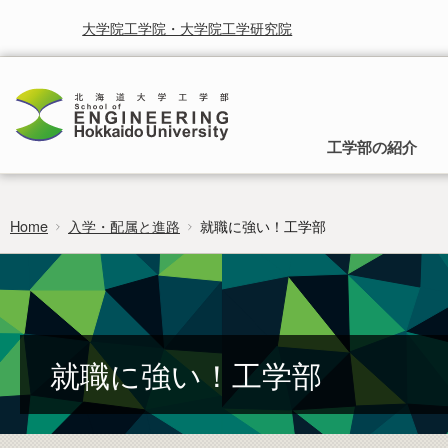
大学院工学院・大学院工学研究院
工学部の紹介
Home
入学・配属と進路
就職に強い！工学部
工学部の理念
入学から卒業までのご案内
就学と授業に関する情報
お知らせ
研究・産学連携
時間割
受賞
北海道大学研究シーズ集
行事予定
北海道大学工学部は，人類の生活をより快適に，より豊かに
入試の種類と募集方法，入学後の所属と工
することを使命として取り組まれるべき学問としての工学を
学部への移行，卒業後の進路についてご案
カリキュラムマップ
広報
研究者総覧システム
卒業論文
通じて社会に貢献することを基本理念としています。
内します。
researchmap
フロンティア入試
就職に強い！工学部
編入学・学士入学募集要項
過去の試験問題
証明書のご請求・発行
ポリシー・取組・評価
非正規生出願要項
工学部 各学科・コースへの移行