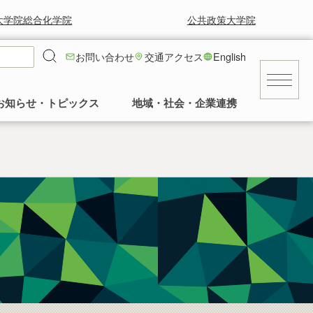
大学院総合化学院
公共政策大学院
お問い合わせ
交通アクセス
English
お知らせ・トピックス
地域・社会・企業連携
キャンパス
就職に強い！工学部
就職情報
工学部の風景と草花
求人等情報
景気に左右されず安定した就職率の高さを
工学部正面玄関前の中庭の様子など。多く
交通アクセス
誇っています。
の卒業生に植樹していただいてます。
民間
建物
公務員・団体
発行誌