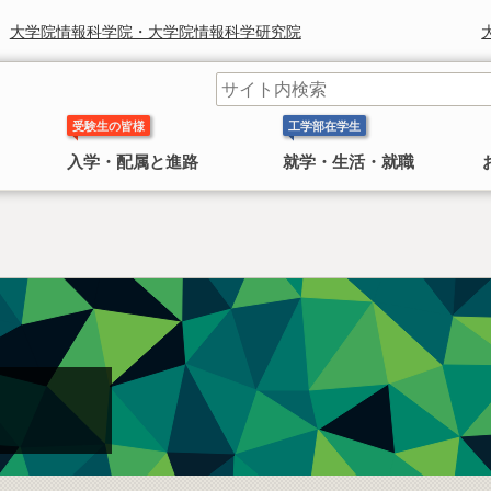
大学院情報科学院・大学院情報科学研究院
受験生の皆様
工学部在学生
入学・配属と進路
就学・生活・就職
工学部長からのメッセージ
学科 コースの紹介
奨学金
研究組織
鈴木章 北海道大学名誉教授 ノ
〜 大学院
ーベル化学賞受賞
日本学生支援機構(旧 日本育英会)奨学金のお知ら
工学院・工学研究院
工学部長より皆様へのごあいさつ
工学部には 応用理工系学科，情報エレクトロニクス学科，
せ
4学科
機械知能工学科，環境社会工学科 の
があります。
2010年にノーベル化学賞を受賞した鈴
情報科学院・情報科学研究院
民間奨学金のお知らせ
木章名誉教授の特集
総合化学院
公共政策大学院
概要
工学研究院図書館
工学系部局 なんでも相談室