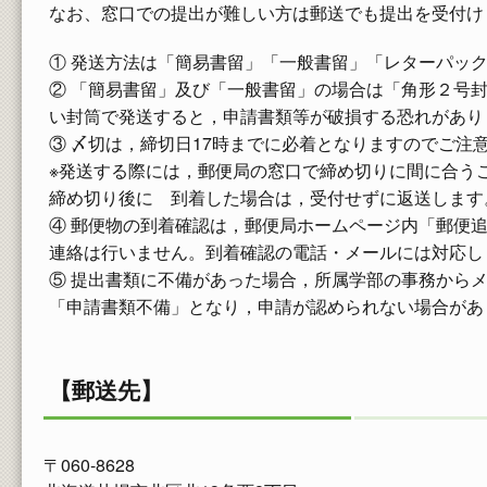
なお、窓口での提出が難しい方は郵送でも提出を受付け
① 発送方法は「簡易書留」「一般書留」「レターパッ
② 「簡易書留」及び「一般書留」の場合は「角形２号
い封筒で発送すると，申請書類等が破損する恐れがあり
③ 〆切は，締切日17時までに必着となりますのでご注
※発送する際には，郵便局の窓口で締め切りに間に合う
締め切り後に 到着した場合は，受付せずに返送します
④ 郵便物の到着確認は，郵便局ホームページ内「郵便
連絡は行いません。到着確認の電話・メールには対応し
⑤ 提出書類に不備があった場合，所属学部の事務から
「申請書類不備」となり，申請が認められない場合があ
【郵送先】
〒060-8628