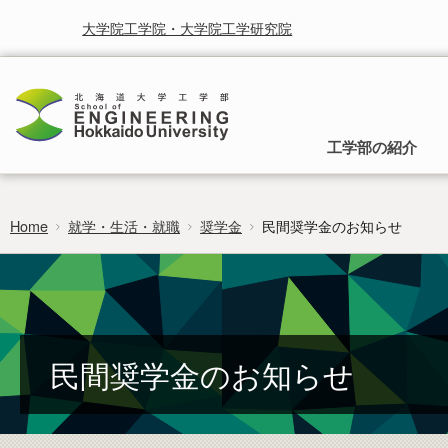
大学院工学院・大学院工学研究院
工学部の紹介
Home
就学・生活・就職
奨学金
民間奨学金のお知らせ
工学部の理念
入学から卒業までのご案内
就学と授業に関する情報
お知らせ
研究・産学連携
時間割
受賞
北海道大学研究シーズ集
行事予定
北海道大学工学部は，人類の生活をより快適に，より豊かに
入試の種類と募集方法，入学後の所属と工
することを使命として取り組まれるべき学問としての工学を
学部への移行，卒業後の進路についてご案
カリキュラムマップ
広報
研究者総覧システム
卒業論文
通じて社会に貢献することを基本理念としています。
内します。
researchmap
フロンティア入試
民間奨学金のお知らせ
編入学・学士入学募集要項
過去の試験問題
証明書のご請求・発行
ポリシー・取組・評価
非正規生出願要項
工学部 各学科・コースへの移行