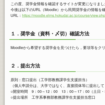
この度、奨学金情報を確認するサイトが変更になりまし
今後は以下のURL（Moodle）から民間奨学金の情報
URL：
https://moodle.elms.hokudai.ac.jp/course/view
１．奨学金（資料・〆切）確認方法
Moodleから希望する奨学金を見つけたら，要項等を
２．提出方法
原則：窓口提出（工学部教務課学生支援担当）
（個人申請分は、大学ではなく、直接団体等に提出して
○開室時間 9：00～12：00 13：00～17：00（土
○提出場所 工学系事務部教務課学生支援担当窓口