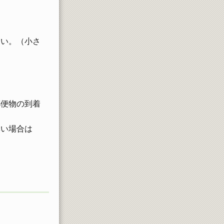
さい。（小さ
郵便物の到着
無い場合は