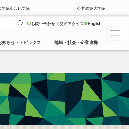
大学院総合化学院
公共政策大学院
お問い合わせ
交通アクセス
English
お知らせ・トピックス
地域・社会・企業連携
キャンパス
就職に強い！工学部
就職情報
工学部の風景と草花
求人等情報
景気に左右されず安定した就職率の高さを
工学部正面玄関前の中庭の様子など。多く
交通アクセス
誇っています。
の卒業生に植樹していただいてます。
民間
建物
公務員・団体
発行誌