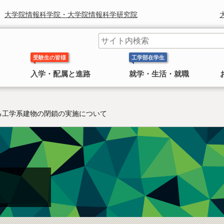
大学院情報科学院・大学院情報科学研究院
受験生の皆様
工学部在学生
入学・配属と進路
就学・生活・就職
ける工学系建物の閉鎖の実施について
工学部長からのメッセージ
学科 コースの紹介
奨学金
研究組織
鈴木章 北海道大学名誉教授 ノ
〜 大学院
ーベル化学賞受賞
日本学生支援機構(旧 日本育英会)奨学金のお知ら
工学院・工学研究院
工学部長より皆様へのごあいさつ
工学部には 応用理工系学科，情報エレクトロニクス学科，
せ
4学科
機械知能工学科，環境社会工学科 の
があります。
2010年にノーベル化学賞を受賞した鈴
情報科学院・情報科学研究院
民間奨学金のお知らせ
木章名誉教授の特集
総合化学院
公共政策大学院
概要
工学研究院図書館
工学系部局 なんでも相談室