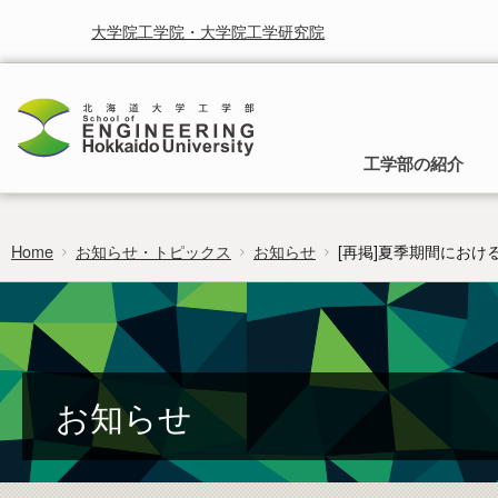
大学院工学院・大学院工学研究院
工学部の紹介
Home
お知らせ・トピックス
お知らせ
[再掲]夏季期間にお
工学部の理念
入学から卒業までのご案内
就学と授業に関する情報
お知らせ
研究・産学連携
時間割
受賞
北海道大学研究シーズ集
行事予定
北海道大学工学部は，人類の生活をより快適に，より豊かに
入試の種類と募集方法，入学後の所属と工
することを使命として取り組まれるべき学問としての工学を
学部への移行，卒業後の進路についてご案
カリキュラムマップ
広報
研究者総覧システム
卒業論文
通じて社会に貢献することを基本理念としています。
内します。
researchmap
フロンティア入試
お知らせ
編入学・学士入学募集要項
過去の試験問題
証明書のご請求・発行
ポリシー・取組・評価
非正規生出願要項
工学部 各学科・コースへの移行