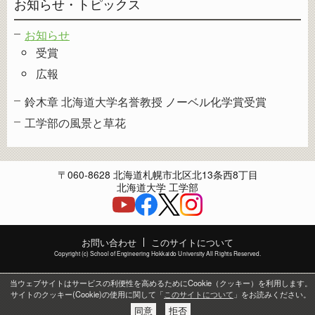
お知らせ・トピックス
お知らせ
受賞
広報
鈴木章 北海道大学名誉教授 ノーベル化学賞受賞
工学部の風景と草花
〒060-8628 北海道札幌市北区北13条西8丁目
北海道大学 工学部
お問い合わせ
このサイトについて
Copyright (c) School of Engineering Hokkaido University All Rights Reserved.
当ウェブサイトはサービスの利便性を高めるためにCookie（クッキー）を利用します。
サイトのクッキー(Cookie)の使用に関して「
このサイトについて
」をお読みください。
同意
拒否