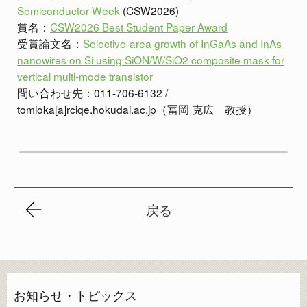
Semiconductor Week
(CSW2026)
賞名：
CSW2026 Best Student Paper Award
受賞論文名：
Selective-area growth of InGaAs and InAs
nanowires on Si using SiON/W/SiO2 composite mask for
vertical multi-mode transistor
問い合わせ先：011-706-6132 /
tomioka[a]rciqe.hokudai.ac.jp（冨岡 克広 教授）
戻る
お知らせ・トピックス