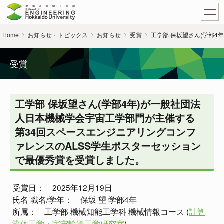
Home
お知らせ・トピックス
お知らせ
受賞
工学部 保坂望さん(学部4
受賞
工学部 保坂望さん(学部4年)が一般社団法
人日本機械学会宇宙工学部門が主催する
第34回スペースエンジニアリングコンフ
ァレンスのALSS学生ポスターセッション
で最優秀賞を受賞しました。
受賞日： 2025年12月19日
氏名 職名/学年： 保坂 望 学部4年
所属： 工学部 機械知能工学科 機械情報コース (
計算
流体工学・宇宙輸送工学研究室
)