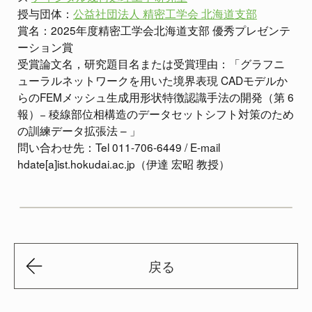
授与団体：
公益社団法人 精密工学会 北海道支部
賞名：2025年度精密工学会北海道支部 優秀プレゼンテ
ーション賞
受賞論文名，研究題目名または受賞理由：「グラフニ
ューラルネットワークを用いた境界表現 CADモデルか
らのFEMメッシュ生成用形状特徴認識手法の開発（第 6
報）− 稜線部位相構造のデータセットシフト対策のため
の訓練データ拡張法 – 」
問い合わせ先：Tel 011-706-6449 / E-mail
hdate[a]ist.hokudai.ac.jp（伊達 宏昭 教授）
戻る