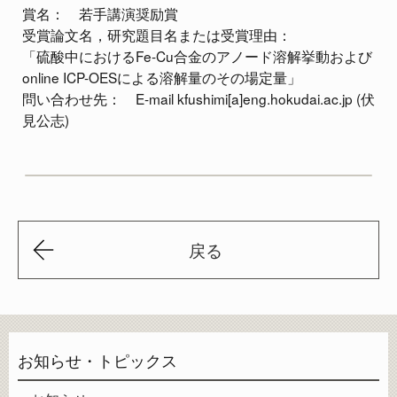
賞名： 若手講演奨励賞
受賞論文名，研究題目名または受賞理由：
「硫酸中におけるFe-Cu合金のアノード溶解挙動および
online ICP-OESによる溶解量のその場定量」
問い合わせ先： E-mail kfushimi[a]eng.hokudai.ac.jp (伏
見公志)
戻る
お知らせ・トピックス