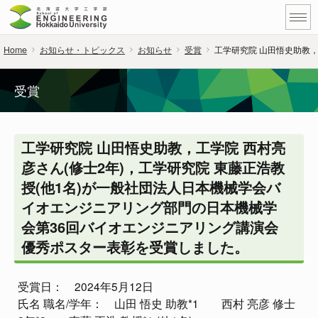
Home
お知らせ・トピックス
お知らせ
受賞
工学研究院 山田悟史助教，
受賞
工学研究院 山田悟史助教，工学院 西村亮
彦さん(修士2年)，工学研究院 東藤正浩教
授(他1名)が一般社団法人日本機械学会バ
イオエンジニアリング部門の日本機械学
会第36回バイオエンジニアリング講演会
優秀ポスター表彰を受賞しました。
受賞日： 2024年5月12日
氏名 職名/学年： 山田 悟史 助教*1 西村 亮彦 修士