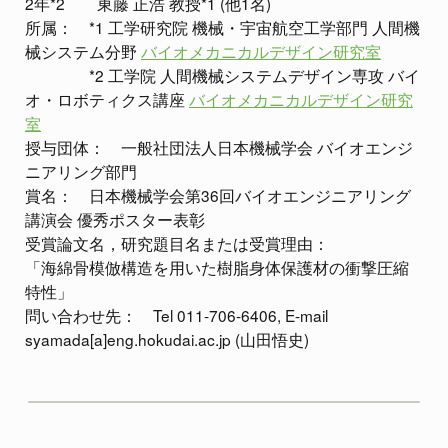
2年*2 東藤 正浩 教授*1 (他1名)
所属： *1 工学研究院 機械・宇宙航空工学部門 人間機
械システム分野
バイオメカニカルデザイン研究室
*2 工学院 人間機械システムデザイン専攻 バイ
オ・ロボティクス講座
バイオメカニカルデザイン研究
室
授与団体： 一般社団法人日本機械学会 バイオエンジ
ニアリング部門
賞名： 日本機械学会第36回バイオエンジニアリング
講演会 優秀ポスター表彰
受賞論文名，研究題目名または受賞理由：
「海綿骨模倣構造を用いた樹脂身体保護材の衝撃圧縮
特性」
問い合わせ先： Tel 011-706-6406, E-mail
syamada[a]eng.hokudai.ac.jp (山田悟史)