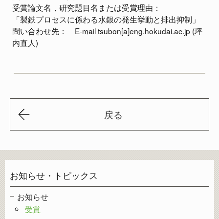
受賞論文名，研究題目名または受賞理由：
「製鉄プロセスに係わる水銀の発生挙動と排出抑制」
問い合わせ先： E-mail tsubon[a]eng.hokudai.ac.jp (坪
内直人)
戻る
お知らせ・トピックス
お知らせ
受賞