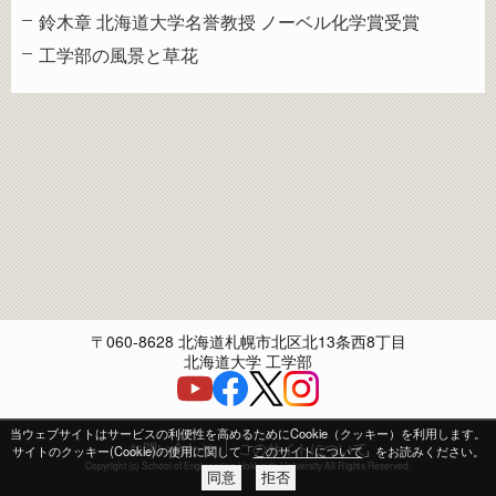
鈴木章 北海道大学名誉教授 ノーベル化学賞受賞
工学部の風景と草花
〒060-8628 北海道札幌市北区北13条西8丁目
北海道大学 工学部
当ウェブサイトはサービスの利便性を高めるためにCookie（クッキー）を利用します。
お問い合わせ
このサイトについて
サイトのクッキー(Cookie)の使用に関して「
このサイトについて
」をお読みください。
Copyright (c) School of Engineering Hokkaido University All Rights Reserved.
同意
拒否