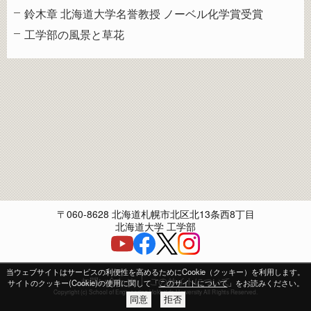
鈴木章 北海道大学名誉教授 ノーベル化学賞受賞
工学部の風景と草花
〒060-8628 北海道札幌市北区北13条西8丁目
北海道大学 工学部
当ウェブサイトはサービスの利便性を高めるためにCookie（クッキー）を利用します。
お問い合わせ
このサイトについて
サイトのクッキー(Cookie)の使用に関して「
このサイトについて
」をお読みください。
Copyright (c) School of Engineering Hokkaido University All Rights Reserved.
同意
拒否