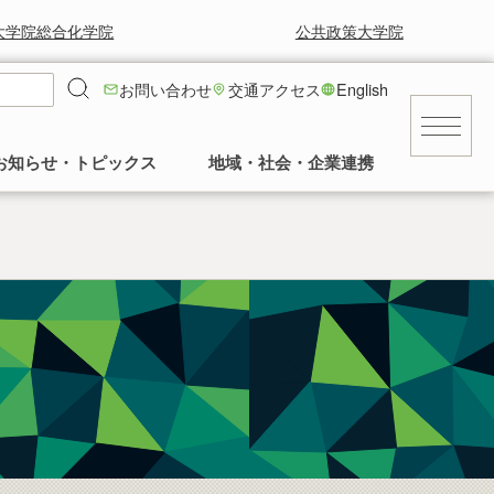
大学院総合化学院
公共政策大学院
お問い合わせ
交通アクセス
English
お知らせ・トピックス
地域・社会・企業連携
キャンパス
就職に強い！工学部
就職情報
工学部の風景と草花
求人等情報
景気に左右されず安定した就職率の高さを
工学部正面玄関前の中庭の様子など。多く
交通アクセス
誇っています。
の卒業生に植樹していただいてます。
民間
建物
公務員・団体
発行誌