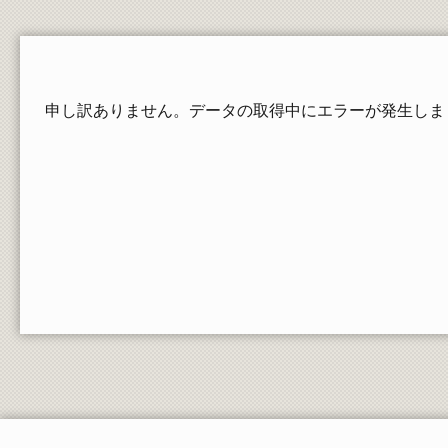
在学生の証明書発行
郵送依頼される方、卒業・修了された方の請求
方法
教員一覧
申し訳ありません。データの取得中にエラーが発生しま