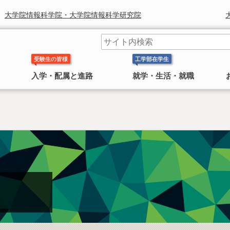
大学院情報科学院・大学院情報科学研究院
受験生の皆様
工学部在学生
入学・配属と進路
就学・生活・就職
工学部長からのメッセージ
学科 コースの紹介
奨学金
研究組織
鈴木章 北海道大学名誉教授 ノ
〜 大学院
ーベル化学賞受賞
日本学生支援機構(旧 日本育英会)奨学金のお知ら
工学院・工学研究院
工学部長より皆様へのごあいさつ
工学部には 応用理工系学科，情報エレクトロニクス学科，
せ
4学科
機械知能工学科，環境社会工学科 の
があります。
2010年にノーベル化学賞を受賞した鈴
情報科学院・情報科学研究院
民間奨学金のお知らせ
木章名誉教授の特集
総合化学院
公共政策大学院
概要
工学研究院図書館
工学系部局 なんでも相談室