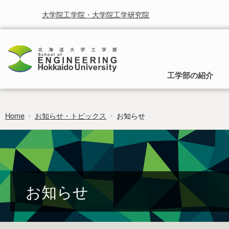
大学院工学院・大学院工学研究院
工学部の紹介
Home
お知らせ・トピックス
お知らせ
工学部の理念
入学から卒業までのご案内
就学と授業に関する情報
お知らせ
研究・産学連携
時間割
受賞
北海道大学研究シーズ集
行事予定
北海道大学工学部は，人類の生活をより快適に，より豊かに
入試の種類と募集方法，入学後の所属と工
することを使命として取り組まれるべき学問としての工学を
学部への移行，卒業後の進路についてご案
カリキュラムマップ
広報
研究者総覧システム
卒業論文
通じて社会に貢献することを基本理念としています。
内します。
researchmap
フロンティア入試
お知らせ
編入学・学士入学募集要項
過去の試験問題
証明書のご請求・発行
ポリシー・取組・評価
非正規生出願要項
工学部 各学科・コースへの移行