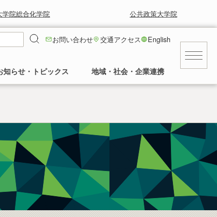
大学院総合化学院
公共政策大学院
お問い合わせ
交通アクセス
English
お知らせ・トピックス
地域・社会・企業連携
キャンパス
就職に強い！工学部
就職情報
工学部の風景と草花
求人等情報
景気に左右されず安定した就職率の高さを
工学部正面玄関前の中庭の様子など。多く
交通アクセス
誇っています。
の卒業生に植樹していただいてます。
民間
建物
公務員・団体
発行誌