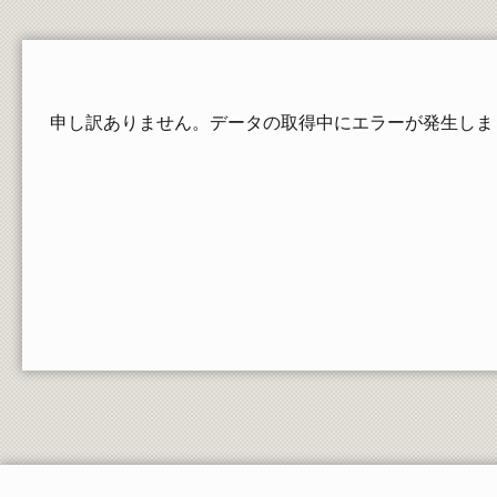
在学生の証明書発行
郵送依頼される方、卒業・修了された方の請求
方法
教員一覧
申し訳ありません。データの取得中にエラーが発生しま