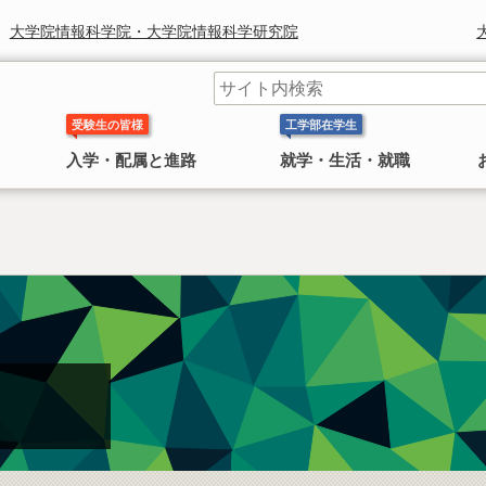
大学院情報科学院・大学院情報科学研究院
受験生の皆様
工学部在学生
入学・配属と進路
就学・生活・就職
工学部長からのメッセージ
学科 コースの紹介
奨学金
研究組織
鈴木章 北海道大学名誉教授 ノ
〜 大学院
ーベル化学賞受賞
日本学生支援機構(旧 日本育英会)奨学金のお知ら
工学院・工学研究院
工学部長より皆様へのごあいさつ
工学部には 応用理工系学科，情報エレクトロニクス学科，
せ
4学科
機械知能工学科，環境社会工学科 の
があります。
2010年にノーベル化学賞を受賞した鈴
情報科学院・情報科学研究院
民間奨学金のお知らせ
木章名誉教授の特集
総合化学院
公共政策大学院
概要
工学研究院図書館
工学系部局 なんでも相談室