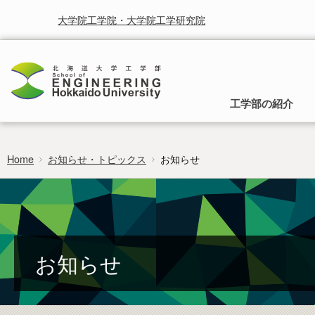
大学院工学院・大学院工学研究院
工学部の紹介
Home
お知らせ・トピックス
お知らせ
工学部の理念
入学から卒業までのご案内
就学と授業に関する情報
お知らせ
研究・産学連携
時間割
受賞
北海道大学研究シーズ集
行事予定
北海道大学工学部は，人類の生活をより快適に，より豊かに
入試の種類と募集方法，入学後の所属と工
することを使命として取り組まれるべき学問としての工学を
学部への移行，卒業後の進路についてご案
カリキュラムマップ
広報
研究者総覧システム
卒業論文
通じて社会に貢献することを基本理念としています。
内します。
researchmap
フロンティア入試
お知らせ
編入学・学士入学募集要項
過去の試験問題
証明書のご請求・発行
ポリシー・取組・評価
非正規生出願要項
工学部 各学科・コースへの移行