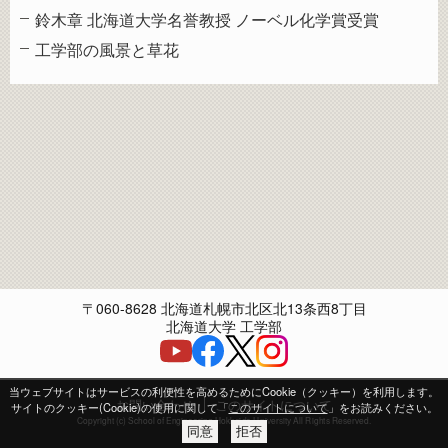
鈴木章 北海道大学名誉教授 ノーベル化学賞受賞
工学部の風景と草花
〒060-8628 北海道札幌市北区北13条西8丁目
北海道大学 工学部
当ウェブサイトはサービスの利便性を高めるためにCookie（クッキー）を利用します。
お問い合わせ
このサイトについて
サイトのクッキー(Cookie)の使用に関して「
このサイトについて
」をお読みください。
Copyright (c) School of Engineering Hokkaido University All Rights Reserved.
同意
拒否