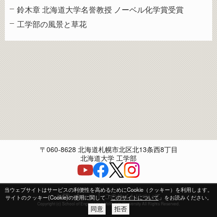
鈴木章 北海道大学名誉教授 ノーベル化学賞受賞
工学部の風景と草花
〒060-8628 北海道札幌市北区北13条西8丁目
北海道大学 工学部
当ウェブサイトはサービスの利便性を高めるためにCookie（クッキー）を利用します。
お問い合わせ
このサイトについて
サイトのクッキー(Cookie)の使用に関して「
このサイトについて
」をお読みください。
Copyright (c) School of Engineering Hokkaido University All Rights Reserved.
同意
拒否