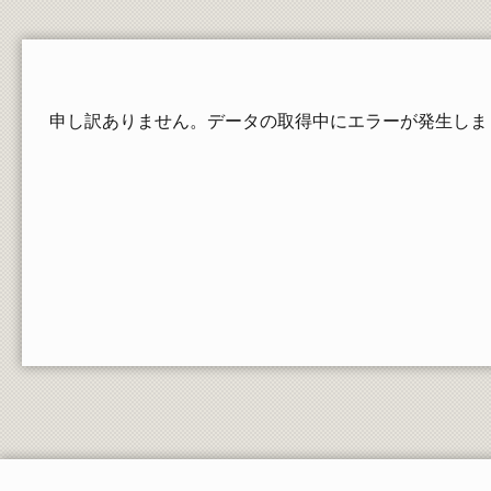
在学生の証明書発行
郵送依頼される方、卒業・修了された方の請求
方法
教員一覧
申し訳ありません。データの取得中にエラーが発生しま