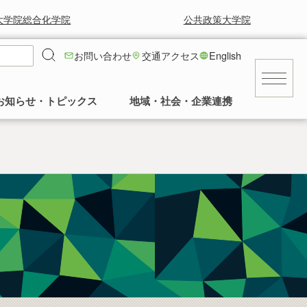
大学院総合化学院
公共政策大学院
お問い合わせ
交通アクセス
English
お知らせ・トピックス
地域・社会・企業連携
キャンパス
就職に強い！工学部
就職情報
工学部の風景と草花
求人等情報
景気に左右されず安定した就職率の高さを
工学部正面玄関前の中庭の様子など。多く
交通アクセス
誇っています。
の卒業生に植樹していただいてます。
民間
建物
公務員・団体
発行誌