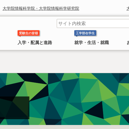
大学院情報科学院・大学院情報科学研究院
受験生の皆様
工学部在学生
入学・配属と進路
就学・生活・就職
工学部長からのメッセージ
学科 コースの紹介
奨学金
研究組織
鈴木章 北海道大学名誉教授 ノ
〜 大学院
ーベル化学賞受賞
日本学生支援機構(旧 日本育英会)奨学金のお知ら
工学院・工学研究院
工学部長より皆様へのごあいさつ
工学部には 応用理工系学科，情報エレクトロニクス学科，
せ
4学科
機械知能工学科，環境社会工学科 の
があります。
2010年にノーベル化学賞を受賞した鈴
情報科学院・情報科学研究院
民間奨学金のお知らせ
木章名誉教授の特集
総合化学院
公共政策大学院
概要
工学研究院図書館
工学系部局 なんでも相談室