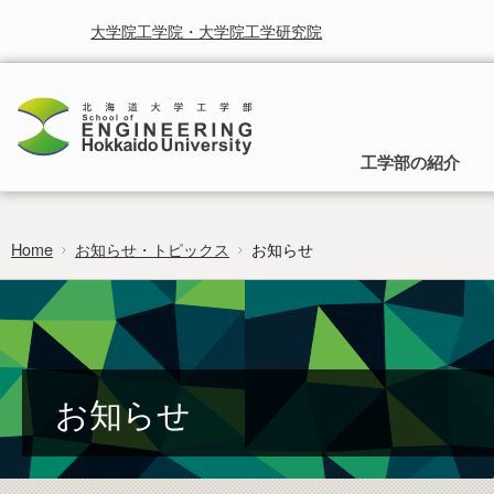
大学院工学院・大学院工学研究院
工学部の紹介
Home
お知らせ・トピックス
お知らせ
工学部の理念
入学から卒業までのご案内
就学と授業に関する情報
お知らせ
研究・産学連携
時間割
受賞
北海道大学研究シーズ集
行事予定
北海道大学工学部は，人類の生活をより快適に，より豊かに
入試の種類と募集方法，入学後の所属と工
することを使命として取り組まれるべき学問としての工学を
学部への移行，卒業後の進路についてご案
カリキュラムマップ
広報
研究者総覧システム
卒業論文
通じて社会に貢献することを基本理念としています。
内します。
researchmap
フロンティア入試
お知らせ
編入学・学士入学募集要項
過去の試験問題
証明書のご請求・発行
ポリシー・取組・評価
非正規生出願要項
工学部 各学科・コースへの移行