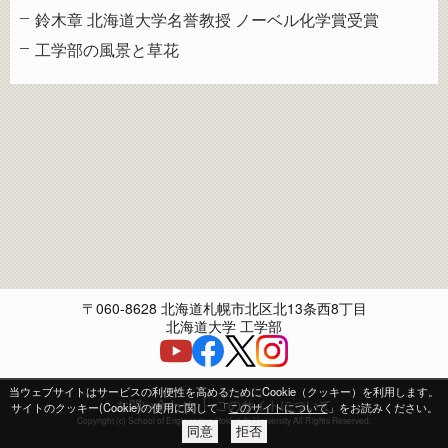
鈴木章 北海道大学名誉教授 ノーベル化学賞受賞
工学部の風景と草花
〒060-8628 北海道札幌市北区北13条西8丁目
北海道大学 工学部
当ウェブサイトはサービスの利便性を高めるためにCookie（クッキー）を利用します。
お問い合わせ
このサイトについて
サイトのクッキー(Cookie)の使用に関して「
このサイトについて
」をお読みください。
Copyright (c) School of Engineering Hokkaido University All Rights Reserved.
同意
拒否