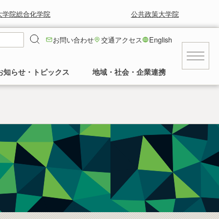
大学院総合化学院
公共政策大学院
お問い合わせ
交通アクセス
English
お知らせ・トピックス
地域・社会・企業連携
キャンパス
就職に強い！工学部
就職情報
工学部の風景と草花
求人等情報
景気に左右されず安定した就職率の高さを
工学部正面玄関前の中庭の様子など。多く
交通アクセス
誇っています。
の卒業生に植樹していただいてます。
民間
建物
公務員・団体
発行誌