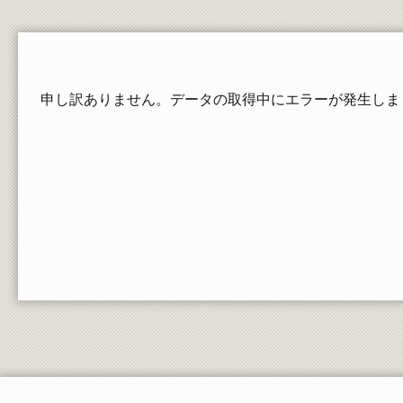
在学生の証明書発行
郵送依頼される方、卒業・修了された方の請求
方法
教員一覧
申し訳ありません。データの取得中にエラーが発生しま