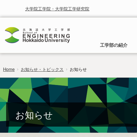
大学院工学院・大学院工学研究院
工学部の紹介
Home
お知らせ・トピックス
お知らせ
工学部の理念
入学から卒業までのご案内
就学と授業に関する情報
お知らせ
研究・産学連携
時間割
受賞
北海道大学研究シーズ集
行事予定
北海道大学工学部は，人類の生活をより快適に，より豊かに
入試の種類と募集方法，入学後の所属と工
することを使命として取り組まれるべき学問としての工学を
学部への移行，卒業後の進路についてご案
カリキュラムマップ
広報
研究者総覧システム
卒業論文
通じて社会に貢献することを基本理念としています。
内します。
researchmap
フロンティア入試
お知らせ
編入学・学士入学募集要項
過去の試験問題
証明書のご請求・発行
ポリシー・取組・評価
非正規生出願要項
工学部 各学科・コースへの移行