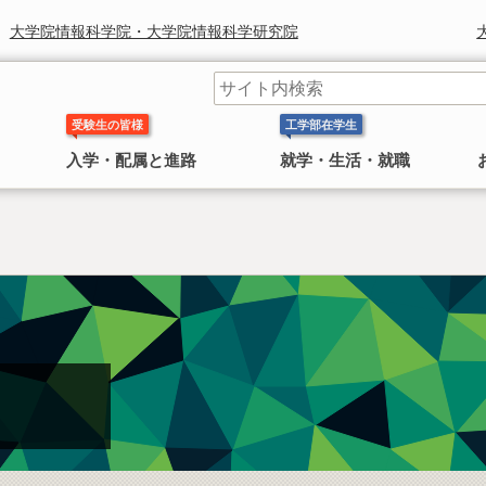
大学院情報科学院・大学院情報科学研究院
受験生の皆様
工学部在学生
入学・配属と進路
就学・生活・就職
工学部長からのメッセージ
学科 コースの紹介
奨学金
研究組織
鈴木章 北海道大学名誉教授 ノ
〜 大学院
ーベル化学賞受賞
日本学生支援機構(旧 日本育英会)奨学金のお知ら
工学院・工学研究院
工学部長より皆様へのごあいさつ
工学部には 応用理工系学科，情報エレクトロニクス学科，
せ
4学科
機械知能工学科，環境社会工学科 の
があります。
2010年にノーベル化学賞を受賞した鈴
情報科学院・情報科学研究院
民間奨学金のお知らせ
木章名誉教授の特集
総合化学院
公共政策大学院
概要
工学研究院図書館
工学系部局 なんでも相談室