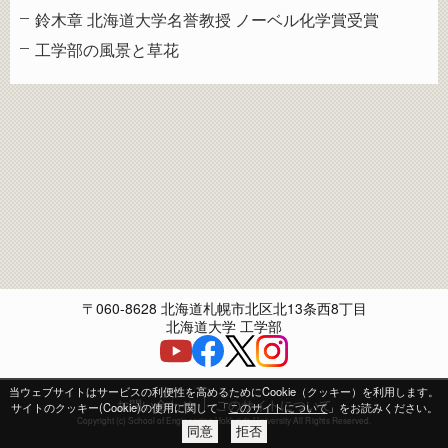
鈴木章 北海道大学名誉教授 ノーベル化学賞受賞
工学部の風景と草花
〒060-8628 北海道札幌市北区北13条西8丁目
北海道大学 工学部
当ウェブサイトはサービスの利便性を高めるためにCookie（クッキー）を利用します。
お問い合わせ
このサイトについて
サイトのクッキー(Cookie)の使用に関して「
このサイトについて
」をお読みください。
Copyright (c) School of Engineering Hokkaido University All Rights Reserved.
同意
拒否