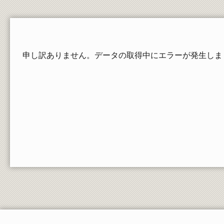
在学生の証明書発行
郵送依頼される方、卒業・修了された方の請求
方法
教員一覧
申し訳ありません。データの取得中にエラーが発生しま