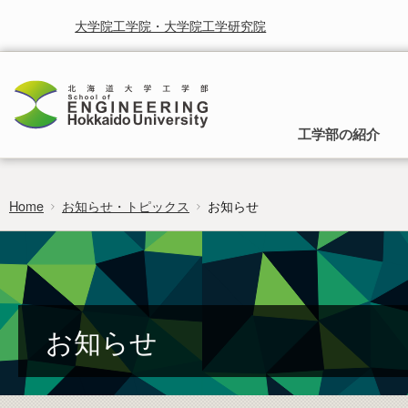
大学院工学院・大学院工学研究院
工学部の紹介
Home
お知らせ・トピックス
お知らせ
工学部の理念
入学から卒業までのご案内
就学と授業に関する情報
お知らせ
研究・産学連携
時間割
受賞
北海道大学研究シーズ集
行事予定
北海道大学工学部は，人類の生活をより快適に，より豊かに
入試の種類と募集方法，入学後の所属と工
することを使命として取り組まれるべき学問としての工学を
学部への移行，卒業後の進路についてご案
カリキュラムマップ
広報
研究者総覧システム
卒業論文
通じて社会に貢献することを基本理念としています。
内します。
researchmap
フロンティア入試
お知らせ
編入学・学士入学募集要項
過去の試験問題
証明書のご請求・発行
ポリシー・取組・評価
非正規生出願要項
工学部 各学科・コースへの移行