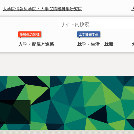
大学院情報科学院・大学院情報科学研究院
受験生の皆様
工学部在学生
入学・配属と進路
就学・生活・就職
工学部長からのメッセージ
学科 コースの紹介
奨学金
研究組織
鈴木章 北海道大学名誉教授 ノ
〜 大学院
ーベル化学賞受賞
日本学生支援機構(旧 日本育英会)奨学金のお知ら
工学院・工学研究院
工学部長より皆様へのごあいさつ
工学部には 応用理工系学科，情報エレクトロニクス学科，
せ
4学科
機械知能工学科，環境社会工学科 の
があります。
2010年にノーベル化学賞を受賞した鈴
情報科学院・情報科学研究院
民間奨学金のお知らせ
木章名誉教授の特集
総合化学院
公共政策大学院
概要
工学研究院図書館
工学系部局 なんでも相談室