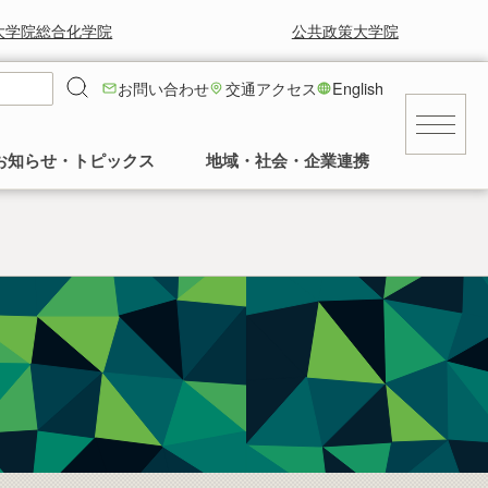
大学院総合化学院
公共政策大学院
お問い合わせ
交通アクセス
English
お知らせ・トピックス
地域・社会・企業連携
キャンパス
就職に強い！工学部
就職情報
工学部の風景と草花
求人等情報
景気に左右されず安定した就職率の高さを
工学部正面玄関前の中庭の様子など。多く
交通アクセス
誇っています。
の卒業生に植樹していただいてます。
民間
建物
公務員・団体
発行誌