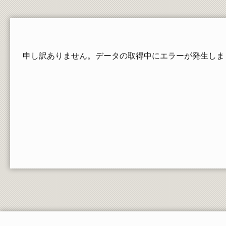
在学生の証明書発行
郵送依頼される方、卒業・修了された方の請求
方法
教員一覧
申し訳ありません。データの取得中にエラーが発生しま