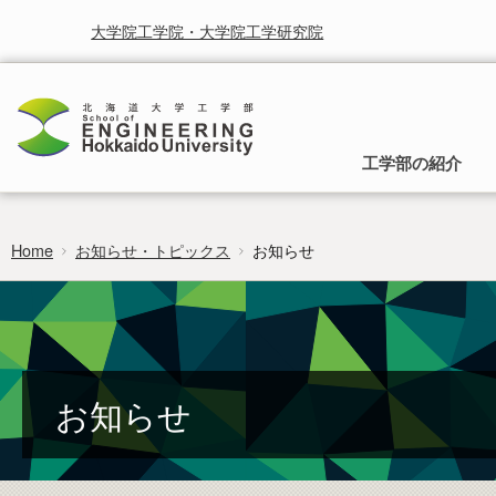
大学院工学院・大学院工学研究院
工学部の紹介
Home
お知らせ・トピックス
お知らせ
工学部の理念
入学から卒業までのご案内
就学と授業に関する情報
お知らせ
研究・産学連携
時間割
受賞
北海道大学研究シーズ集
行事予定
北海道大学工学部は，人類の生活をより快適に，より豊かに
入試の種類と募集方法，入学後の所属と工
することを使命として取り組まれるべき学問としての工学を
学部への移行，卒業後の進路についてご案
カリキュラムマップ
広報
研究者総覧システム
卒業論文
通じて社会に貢献することを基本理念としています。
内します。
researchmap
フロンティア入試
お知らせ
編入学・学士入学募集要項
過去の試験問題
証明書のご請求・発行
ポリシー・取組・評価
非正規生出願要項
工学部 各学科・コースへの移行