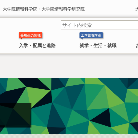
大学院情報科学院・大学院情報科学研究院
受験生の皆様
工学部在学生
入学・配属と進路
就学・生活・就職
工学部長からのメッセージ
学科 コースの紹介
奨学金
研究組織
鈴木章 北海道大学名誉教授 ノ
〜 大学院
ーベル化学賞受賞
日本学生支援機構(旧 日本育英会)奨学金のお知ら
工学院・工学研究院
工学部長より皆様へのごあいさつ
工学部には 応用理工系学科，情報エレクトロニクス学科，
せ
4学科
機械知能工学科，環境社会工学科 の
があります。
2010年にノーベル化学賞を受賞した鈴
情報科学院・情報科学研究院
民間奨学金のお知らせ
木章名誉教授の特集
総合化学院
公共政策大学院
概要
工学研究院図書館
工学系部局 なんでも相談室