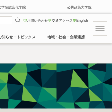
大学院総合化学院
公共政策大学院
お問い合わせ
交通アクセス
English
お知らせ・トピックス
地域・社会・企業連携
キャンパス
就職に強い！工学部
就職情報
工学部の風景と草花
求人等情報
景気に左右されず安定した就職率の高さを
工学部正面玄関前の中庭の様子など。多く
交通アクセス
誇っています。
の卒業生に植樹していただいてます。
民間
建物
公務員・団体
発行誌