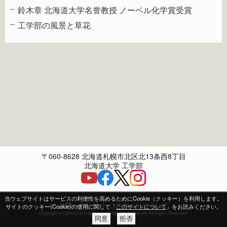
鈴木章 北海道大学名誉教授 ノーベル化学賞受賞
工学部の風景と草花
〒060-8628 北海道札幌市北区北13条西8丁目
北海道大学 工学部
当ウェブサイトはサービスの利便性を高めるためにCookie（クッキー）を利用します。
お問い合わせ
このサイトについて
サイトのクッキー(Cookie)の使用に関して「
このサイトについて
」をお読みください。
Copyright (c) School of Engineering Hokkaido University All Rights Reserved.
同意
拒否