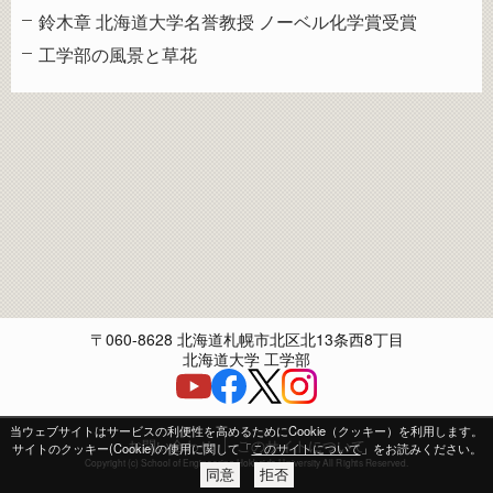
鈴木章 北海道大学名誉教授 ノーベル化学賞受賞
工学部の風景と草花
〒060-8628 北海道札幌市北区北13条西8丁目
北海道大学 工学部
当ウェブサイトはサービスの利便性を高めるためにCookie（クッキー）を利用します。
お問い合わせ
このサイトについて
サイトのクッキー(Cookie)の使用に関して「
このサイトについて
」をお読みください。
Copyright (c) School of Engineering Hokkaido University All Rights Reserved.
同意
拒否