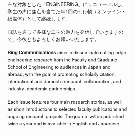
主な対象とした「ENGINEERING」にリニューアルし、
学生の声に焦点を当てた年1回の刊行物（オンライン・
紙媒体）として継続します。
両誌を通じて多様な工学の魅力を発信していきますの
で、今後ともよろしくお願いいたします。
aims to disseminate cutting-edge
Ring Communications
engineering research from the Faculty and Graduate
School of Engineering to audiences in Japan and
abroad, with the goal of promoting scholarly citation,
international and domestic research collaboration, and
industry–academia partnerships.
Each issue features four main research stories, as well
as short introductions to selected faculty publications and
ongoing research projects. The journal will be published
twice a year and is available in English and Japanese.