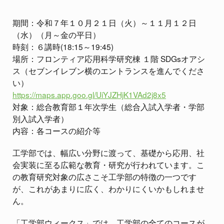
期間：令和７年１０月２１日（火）～１１月１２日
（水）（月～金の平日）
時刻：６講時(18:15～19:45)
場所：フロンティア応用科学研究棟 １階 SDGsオアシ
ス（セブンイレブン横のエントランスを進んでくださ
い）
https://maps.app.goo.gl/UiYJZHjK1VAd2j8x5
対象：総合教育部１年次学生（総合入試入学者・学部
別入試入学者）
内容：各コースの紹介等
工学部では、幅広い分野に渡って、基礎から応用、社
会実装に至る広範な教育・研究が行われています。こ
の教育研究対象の広さこそ工学部の特徴の一つです
が、これがあまりに広く、わかりにくいかもしれませ
ん。
「工学部ウィークス」では、工学部の全てのコースが