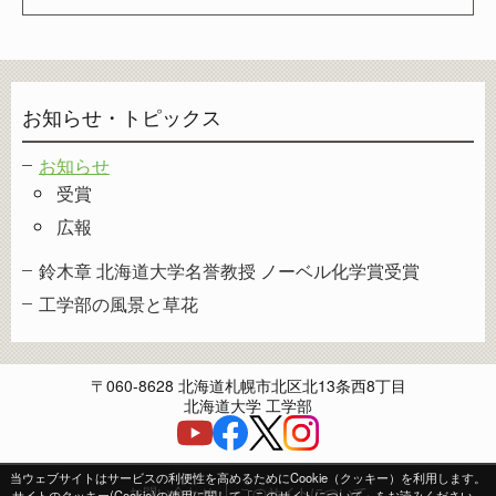
お知らせ・トピックス
お知らせ
受賞
広報
鈴木章 北海道大学名誉教授 ノーベル化学賞受賞
工学部の風景と草花
〒060-8628 北海道札幌市北区北13条西8丁目
北海道大学 工学部
当ウェブサイトはサービスの利便性を高めるためにCookie（クッキー）を利用します。
お問い合わせ
このサイトについて
サイトのクッキー(Cookie)の使用に関して「
このサイトについて
」をお読みください。