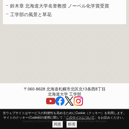
鈴木章 北海道大学名誉教授 ノーベル化学賞受賞
工学部の風景と草花
〒060-8628 北海道札幌市北区北13条西8丁目
北海道大学 工学部
当ウェブサイトはサービスの利便性を高めるためにCookie（クッキー）を利用します。
お問い合わせ
このサイトについて
サイトのクッキー(Cookie)の使用に関して「
このサイトについて
」をお読みください。
Copyright (c) School of Engineering Hokkaido University All Rights Reserved.
同意
拒否