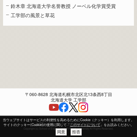
鈴木章 北海道大学名誉教授 ノーベル化学賞受賞
工学部の風景と草花
〒060-8628 北海道札幌市北区北13条西8丁目
北海道大学 工学部
当ウェブサイトはサービスの利便性を高めるためにCookie（クッキー）を利用します。
お問い合わせ
このサイトについて
サイトのクッキー(Cookie)の使用に関して「
このサイトについて
」をお読みください。
Copyright (c) School of Engineering Hokkaido University All Rights Reserved.
同意
拒否