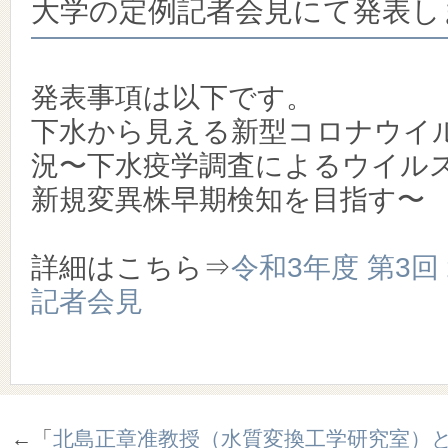
大学の定例記者会見にて発表し
発表事項は以下です。
下水から見える新型コロナウイ
況〜下水疫学調査によるウイル
新規変異株早期検知を目指す〜
詳細はこちら⇒
令和3年度 第3回
記者会見
←「
北島正章准教授（水質変換工学研究室）