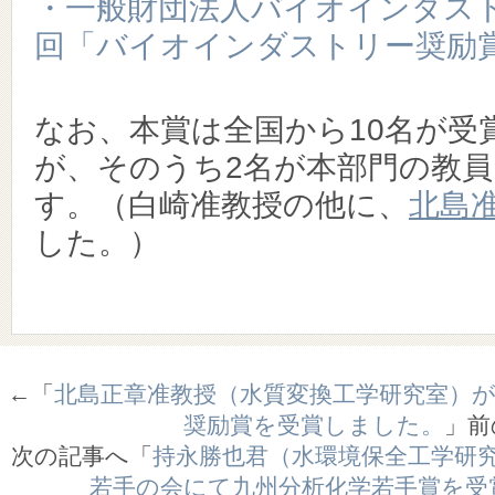
・一般財団法人バイオインダス
回「バイオインダストリー奨励
なお、本賞は全国から10名が受
が、そのうち2名が本部門の教
す。（白崎准教授の他に、
北島
した。）
←「
北島正章准教授（水質変換工学研究室）
奨励賞を受賞しました。
」前
次の記事へ「
持永勝也君（水環境保全工学研
若手の会にて九州分析化学若手賞を受