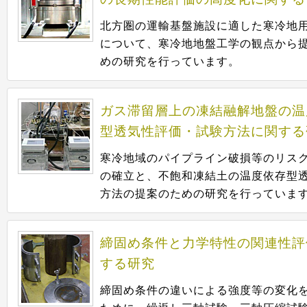
北方圏の運輸基盤施設に適した寒冷地
について、寒冷地地盤工学の観点から
めの研究を行っています。
ガス滞留層上の凍結融解地盤の温
型透気性評価・試験方法に関する
寒冷地域のパイプライン破損等のリス
の確立と、不飽和凍結土の温度依存型
方法の提案のための研究を行っていま
締固め条件と力学特性の関連性評
する研究
締固め条件の違いによる強度等の変化