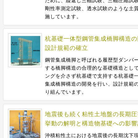
ために、繰返し三軸試験、三軸圧縮試
剛性率測定試験、透水試験のような土
施しています。
杭基礎一体型鋼管集成橋脚構造の
設計規範の確立
鋼管集成橋脚と呼ばれる履歴型ダンパ
する橋脚構造の合理的な基礎構造とし
ングを介さず杭基礎で支持する杭基礎
集成橋脚構造の開発を行い、設計規範
り組んでいます。
地震後も続く粘性土地盤の長期圧
挙動の解明と構造物基礎への影響
沖積粘性土における地震後の長期沈下