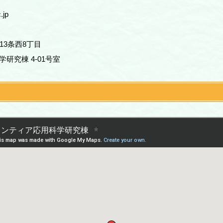
.jp
北13条西8丁目
研究棟 4-01号室