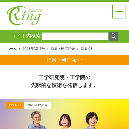
えんじにあ
Ringとは
HOME
ホーム
サイト内検索
FEATURE
特集・
研究紹介
ホーム
2023年12月号
特集・研究紹介
特集 03
ER NETWORK
特集・
研究紹介
注目の話題
Ring Headlines
工学研究院・工学院の
ニュース
＆レポート
先駆的な技術を発信します。
BACK NUMBER
過去の記事
SEARCH
No.433
2023年12月号
サイト内検索