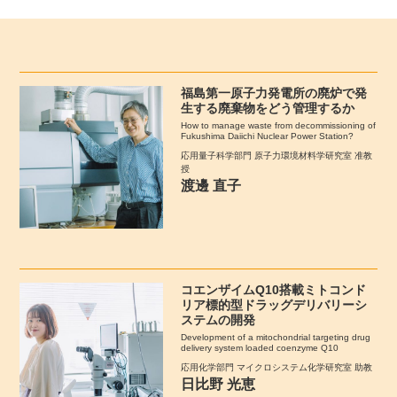
福島第一原子力発電所の廃炉で発
生する廃棄物をどう管理するか
How to manage waste from decommissioning of
Fukushima Daiichi Nuclear Power Station?
応用量子科学部門 原子力環境材料学研究室 准教
授
渡邊 直子
コエンザイムQ10搭載ミトコンド
リア標的型ドラッグデリバリーシ
ステムの開発
Development of a mitochondrial targeting drug
delivery system loaded coenzyme Q10
応用化学部門 マイクロシステム化学研究室 助教
日比野 光恵