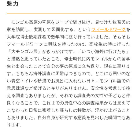
魅力
モンゴル高原の草原をジープで駆け抜け、見つけた牧畜民の
家を訪問し、実測して図面化する、という
フィールドワーク
を
大学院博士後期課程で数年間に渡り行っていました。そもそも
フィールドワークに興味を持ったのは、高校生の時に行った
「大モンゴル展」がきっかけです。「いつか海外に行けたら」
と漠然と思っていたところ、修士時代に内モンゴルからの留学
生と出会ったことで自分の夢の原点に立ち返り、現在に至りま
す。もちろん海外調査に困難はつきもので、どこにも囲いのな
い青空トイレや砂漠でお風呂に入れない日々、モンゴル語での
意思疎通など挙げるとキリがありません。安全性を考慮して控
える調査もありましたが、それでも調査先の女性や子どもと仲
良くなることで、これまでの男性中心の調査結果からは見えて
こなかった日常に密着した暮らしの特徴が、浮かび上がること
もありました。自分自身が研究する意義を見出した瞬間でもあ
ります。