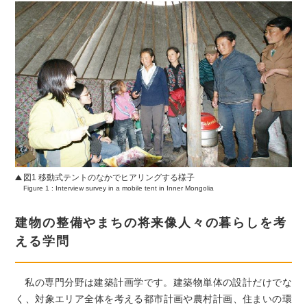
「えんじにあRing」とは
北海道大学大学院工学研究院・工学院
の研究内容を
わかりやすく紹介するとともに
学生の声、卒業生の声、
図1 移動式テントのなかでヒアリングする様子
最新のニュースを紹介する広報誌で
Figure 1 : Interview survey in a mobile tent in Inner Mongolia
す。
建物の整備やまちの将来像人々の暮らしを考
える学問
私の専門分野は建築計画学です。建築物単体の設計だけでな
く、対象エリア全体を考える都市計画や農村計画、住まいの環