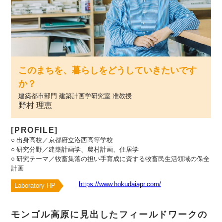
このまちを、暮らしをどうしていきたいです
か？
建築都市部門 建築計画学研究室 准教授
野村 理恵
[PROFILE]
出身高校
京都府立洛西高等学校
研究分野
建築計画学、農村計画、住居学
研究テーマ
牧畜集落の担い手育成に資する牧畜民生活領域の保全
計画
Laboratory HP
モンゴル高原に見出したフィールドワークの