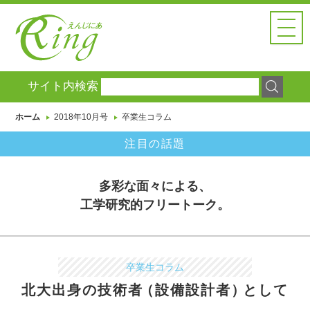
えんじにあ
Ringとは
HOME
ホーム
サイト内検索
FEATURE
特集・
研究紹介
ホーム
2018年10月号
卒業生コラム
ER NETWORK
注目の話題
注目の話題
Ring Headlines
多彩な面々による、
ニュース
＆レポート
工学研究的フリートーク。
BACK NUMBER
過去の記事
SEARCH
サイト内検索
卒業生コラム
北大出身の技術者
（設備設計者）
として