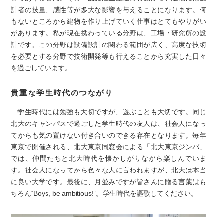
「えんじにあRing」とは
計者の技量、感性等が多大な影響を与えることになります。何
北海道大学大学院工学研究院・工学院
もないところから建物を作り上げていく仕事はとてもやりがい
があります。私が現在携わっている分野は、工場・研究所の設
の研究内容を
計です。この分野は設備設計の関わる範囲が広く、高度な技術
わかりやすく紹介するとともに
を必要とする分野で技術開発等も行えることから充実した日々
学生の声、卒業生の声、
を過ごしています。
最新のニュースを紹介する広報誌で
貴重な学生時代のつながり
す。
学生時代には勉強も大切ですが、遊ぶことも大切です。同じ
北大のキャンパスで過ごした学生時代の友人は、社会人になっ
てからも気の置けない付き合いのできる存在となります。毎年
東京で開催される、北大東京同窓会による「北大東京ジンパ」
では、仲間たちと北大時代を懐かしがりながら楽しんでいま
す。社会人になってから色々な人に言われますが、北大は本当
に良い大学です。最後に、月並みですが皆さんに贈る言葉はも
ちろん“Boys, be ambitious!”。学生時代を謳歌してください。