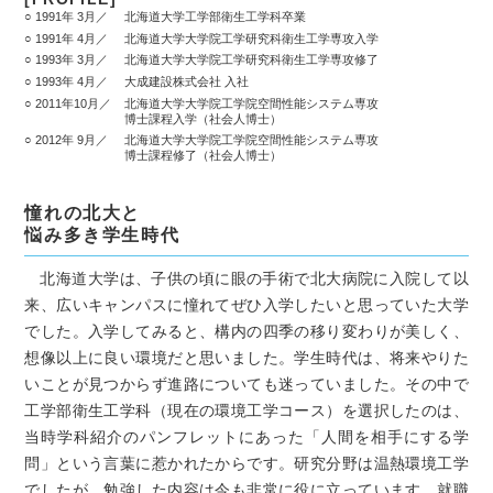
1991年 3月
北海道大学工学部衛生工学科卒業
1991年 4月
北海道大学大学院工学研究科衛生工学専攻入学
1993年 3月
北海道大学大学院工学研究科衛生工学専攻修了
1993年 4月
大成建設株式会社 入社
2011年10月
北海道大学大学院工学院空間性能システム専攻
博士課程入学（社会人博士）
2012年 9月
北海道大学大学院工学院空間性能システム専攻
博士課程修了（社会人博士）
憧れの北大と
悩み多き学生時代
北海道大学は、子供の頃に眼の手術で北大病院に入院して以
来、広いキャンパスに憧れてぜひ入学したいと思っていた大学
でした。入学してみると、構内の四季の移り変わりが美しく、
想像以上に良い環境だと思いました。学生時代は、将来やりた
いことが見つからず進路についても迷っていました。その中で
工学部衛生工学科（現在の環境工学コース）を選択したのは、
当時学科紹介のパンフレットにあった「人間を相手にする学
問」という言葉に惹かれたからです。研究分野は温熱環境工学
でしたが、勉強した内容は今も非常に役に立っています。就職