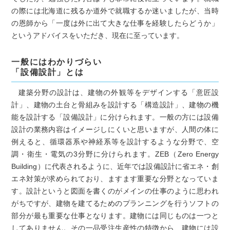
の際には北海道に残るか道外で就職するか迷いましたが、当時
の恩師から「一度は外に出て大きな仕事を経験したらどうか」
というアドバイスをいただき、現在に至っています。
一般にはわかりづらい
「設備設計」とは
建築分野の設計は、建物の外観等をデザインする「意匠設
計」、建物の土台と骨組みを設計する「構造設計」、建物の機
能を設計する「設備設計」に分けられます。一般の方には設備
設計の業務内容はイメージしにくいと思いますが、人間の体に
例えると、循環器系や神経系等を設計するような分野で、空
調・衛生・電気の3分野に分けられます。ZEB（Zero Energy
Building）に代表されるように、近年では設備設計に省エネ・創
エネ対策が求められており、ますます重要な分野となっていま
す。設計というと図面を書くのがメインの仕事のように思われ
がちですが、建物を建てるためのプランニングを行うソフトの
部分が最も重要な仕事となります。建物には同じものは一つと
してありません。その一品受注生産性の特徴から、建物には設