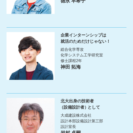
徳永 早希子
企業インターンシップは
就活のためだけじゃない！
総合化学専攻
化学システム工学研究室
修士課程2年
神田 拓海
北大出身の技術者
（設備設計者）
として
大成建設株式会社
設計本部設備設計第三部
設計室長
岩村 卓嗣