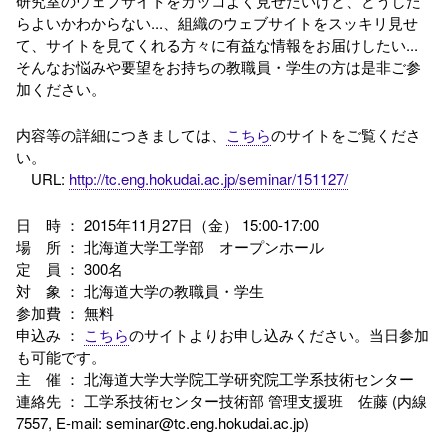
研究室のウェブサイトをカッコよく見せたいけど、どうした
らよいかわからない...、組織のウェブサイトをスッキリ見せ
て、サイトを見てくれる方々に有益な情報をお届けしたい...
そんなお悩みや要望をお持ちの教職員・学生の方は是非ご参
加ください。
内容等の詳細につきましては、
こちら
のサイトをご覧くださ
い。
URL:
http://tc.eng.hokudai.ac.jp/seminar/151127/
日 時 ： 2015年11月27日（金） 15:00-17:00
場 所 ： 北海道大学工学部 オープンホール
定 員 ： 300名
対 象 ： 北海道大学の教職員・学生
参加費 ： 無料
申込み ：
こちら
のサイトよりお申し込みください。当日参加
も可能です。
主 催 ： 北海道大学大学院工学研究院工学系技術センター
連絡先 ： 工学系技術センター技術部 管理支援班 佐藤 (内線
7557, E-mail: seminar@tc.eng.hokudai.ac.jp)