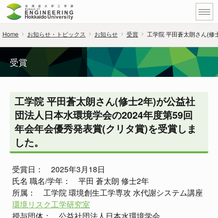
Home
お知らせ・トピックス
お知らせ
受賞
工学院 平田蒼太朗さん(修
受賞
工学院 平田蒼太朗さん(修士2年)が公益社
団法人日本水環境学会の2024年度第59回
年会年会優秀発表賞(クリタ賞)を受賞しま
した。
受賞日： 2025年3月18日
氏名 職名/学年： 平田 蒼太朗 修士2年
所属： 工学院 環境創生工学専攻 水代謝システム講座
環境リスク工学研究室
授与団体： 公益社団法人日本水環境学会