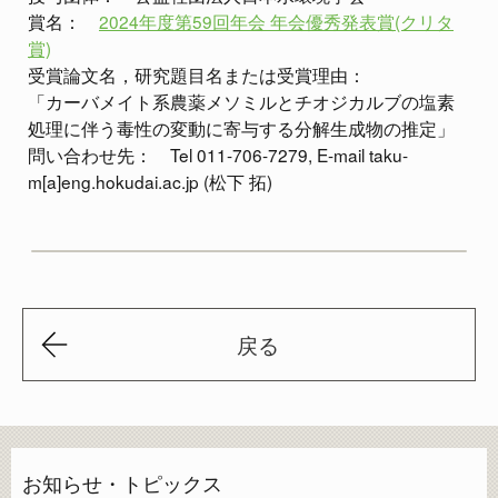
賞名：
2024年度第59回年会 年会優秀発表賞(クリタ
賞)
受賞論文名，研究題目名または受賞理由：
「カーバメイト系農薬メソミルとチオジカルブの塩素
処理に伴う毒性の変動に寄与する分解生成物の推定」
問い合わせ先： Tel 011-706-7279, E-mail taku-
m[a]eng.hokudai.ac.jp (松下 拓)
戻る
お知らせ・トピックス