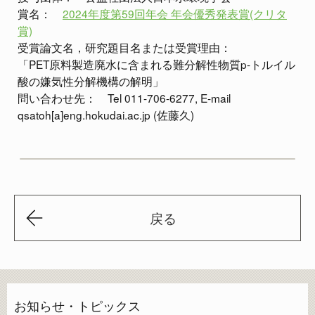
賞名：
2024年度第59回年会 年会優秀発表賞(クリタ
賞)
受賞論文名，研究題目名または受賞理由：
「PET原料製造廃水に含まれる難分解性物質p-トルイル
酸の嫌気性分解機構の解明」
問い合わせ先： Tel 011-706-6277, E-mail
qsatoh[a]eng.hokudai.ac.jp (佐藤久)
戻る
お知らせ・トピックス