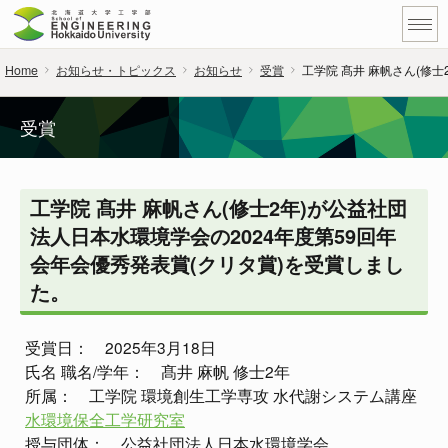
Home
お知らせ・トピックス
お知らせ
受賞
工学院 髙井 麻帆さん(修
受賞
工学院 髙井 麻帆さん(修士2年)が公益社団
法人日本水環境学会の2024年度第59回年
会年会優秀発表賞(クリタ賞)を受賞しまし
た。
受賞日： 2025年3月18日
氏名 職名/学年： 髙井 麻帆 修士2年
所属： 工学院 環境創生工学専攻 水代謝システム講座
水環境保全工学研究室
授与団体： 公益社団法人日本水環境学会